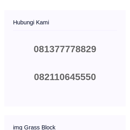
Hubungi Kami
081377778829
082110645550
img Grass Block