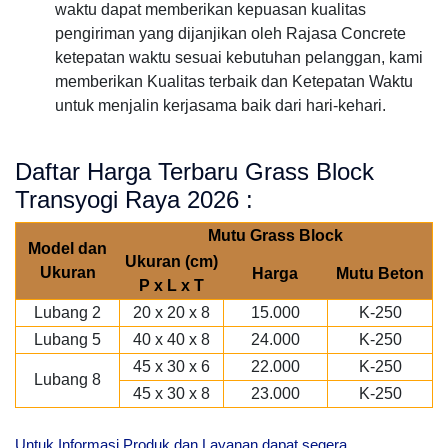
waktu dapat memberikan kepuasan kualitas
pengiriman yang dijanjikan oleh Rajasa Concrete
ketepatan waktu sesuai kebutuhan pelanggan, kami
memberikan Kualitas terbaik dan Ketepatan Waktu
untuk menjalin kerjasama baik dari hari-kehari.
Daftar Harga Terbaru Grass Block
Transyogi Raya 2026 :
Mutu Grass Block
Model dan
Ukuran (cm)
Ukuran
Harga
Mutu Beton
P x L x T
Lubang 2
20 x 20 x 8
15.000
K-250
Lubang 5
40 x 40 x 8
24.000
K-250
45 x 30 x 6
22.000
K-250
Lubang 8
45 x 30 x 8
23.000
K-250
Untuk Informasi Produk dan Layanan dapat segera