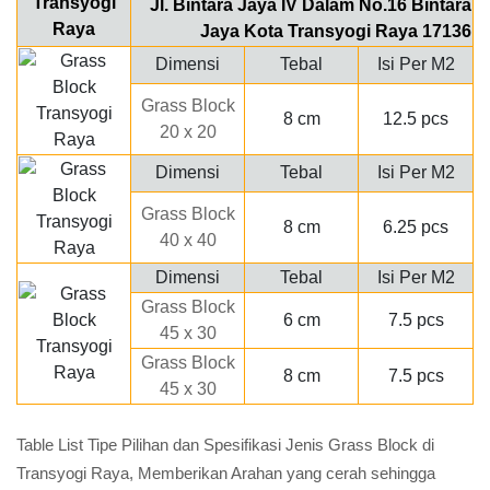
Jl. Bintara Jaya IV Dalam No.16 Bintara
Jaya Kota Transyogi Raya 17136
Dimensi
Tebal
Isi Per M2
Grass Block
8 cm
12.5 pcs
20 x 20
Dimensi
Tebal
Isi Per M2
Grass Block
8 cm
6.25 pcs
40 x 40
Dimensi
Tebal
Isi Per M2
Grass Block
6 cm
7.5 pcs
45 x 30
Grass Block
8 cm
7.5 pcs
45 x 30
Table List Tipe Pilihan dan Spesifikasi Jenis Grass Block di
Transyogi Raya, Memberikan Arahan yang cerah sehingga