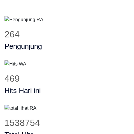
332
Pengunjung
591
Hits Hari ini
1936607