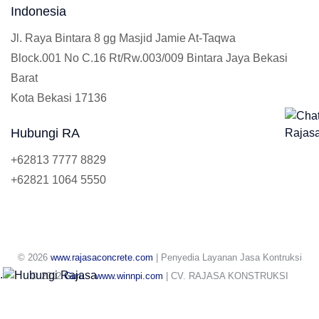
Indonesia
Jl. Raya Bintara 8 gg Masjid Jamie At-Taqwa
Block.001 No C.16 Rt/Rw.003/009 Bintara Jaya Bekasi
Barat
Kota Bekasi 17136
Hubungi RA
+62813 7777 8829
+62821 1064 5550
© 2026
www.rajasaconcrete.com
| Penyedia Layanan Jasa Kontruksi
.
© 2012
Guru
-
www.winnpi.com
| CV. RAJASA KONSTRUKSI
INDONESIA