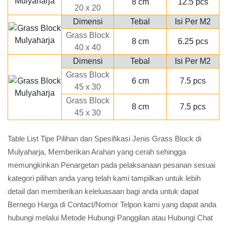
8 cm
12.5 pcs
20 x 20
Dimensi
Tebal
Isi Per M2
Grass Block
8 cm
6.25 pcs
40 x 40
Dimensi
Tebal
Isi Per M2
Grass Block
6 cm
7.5 pcs
45 x 30
Grass Block
8 cm
7.5 pcs
45 x 30
Table List Tipe Pilihan dan Spesifikasi Jenis Grass Block di
Mulyaharja, Memberikan Arahan yang cerah sehingga
memungkinkan Penargetan pada pelaksanaan pesanan sesuai
kategori pilihan anda yang telah kami tampilkan untuk lebih
detail dan memberikan keleluasaan bagi anda untuk dapat
Bernego Harga di Contact/Nomor Telpon kami yang dapat anda
hubungi melalui Metode Hubungi Panggilan atau Hubungi Chat