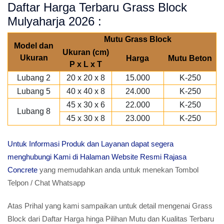
Daftar Harga Terbaru Grass Block
Mulyaharja 2026 :
Mutu Grass Block
Model dan
Ukuran (cm)
Ukuran
Harga
Mutu Beton
P x L x T
Lubang 2
20 x 20 x 8
15.000
K-250
Lubang 5
40 x 40 x 8
24.000
K-250
45 x 30 x 6
22.000
K-250
Lubang 8
45 x 30 x 8
23.000
K-250
Untuk Informasi Produk dan Layanan dapat segera
menghubungi Kami di Halaman Website Resmi Rajasa
Concrete
yang memudahkan anda untuk menekan Tombol
Telpon / Chat Whatsapp
Atas Prihal yang kami sampaikan untuk detail mengenai Grass
Block dari Daftar Harga hinga Pilihan Mutu dan Kualitas Terbaru