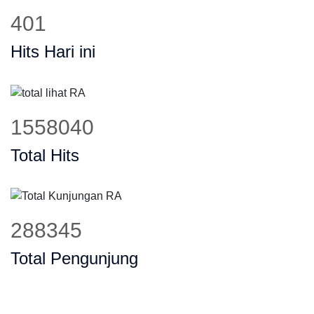
498
Hits Hari ini
1938764
Total Hits
358805
Total Pengunjung