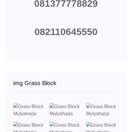
081377778829
082110645550
img Grass Block