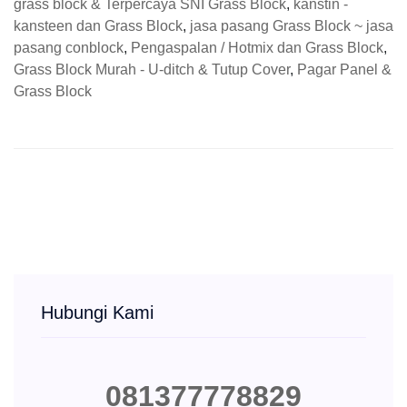
grass block & Terpercaya SNI Grass Block
,
kanstin -
kansteen dan Grass Block
,
jasa pasang Grass Block ~ jasa
pasang conblock
,
Pengaspalan / Hotmix dan Grass Block
,
Grass Block Murah - U-ditch & Tutup Cover
,
Pagar Panel &
Grass Block
Hubungi Kami
081377778829