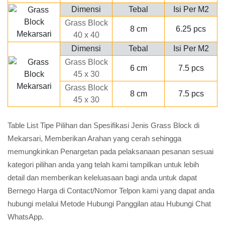
Dimensi
Tebal
Isi Per M2
Grass Block
8 cm
6.25 pcs
40 x 40
Dimensi
Tebal
Isi Per M2
Grass Block
6 cm
7.5 pcs
45 x 30
Grass Block
8 cm
7.5 pcs
45 x 30
Table List Tipe Pilihan dan Spesifikasi Jenis Grass Block di
Mekarsari, Memberikan Arahan yang cerah sehingga
memungkinkan Penargetan pada pelaksanaan pesanan sesuai
kategori pilihan anda yang telah kami tampilkan untuk lebih
detail dan memberikan keleluasaan bagi anda untuk dapat
Bernego Harga di Contact/Nomor Telpon kami yang dapat anda
hubungi melalui Metode Hubungi Panggilan atau Hubungi Chat
WhatsApp.