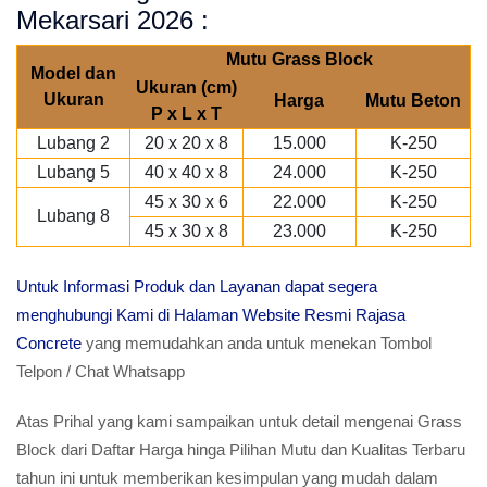
Mekarsari 2026 :
Mutu Grass Block
Model dan
Ukuran (cm)
Ukuran
Harga
Mutu Beton
P x L x T
Lubang 2
20 x 20 x 8
15.000
K-250
Lubang 5
40 x 40 x 8
24.000
K-250
45 x 30 x 6
22.000
K-250
Lubang 8
45 x 30 x 8
23.000
K-250
Untuk Informasi Produk dan Layanan dapat segera
menghubungi Kami di Halaman Website Resmi Rajasa
Concrete
yang memudahkan anda untuk menekan Tombol
Telpon / Chat Whatsapp
Atas Prihal yang kami sampaikan untuk detail mengenai Grass
Block dari Daftar Harga hinga Pilihan Mutu dan Kualitas Terbaru
tahun ini untuk memberikan kesimpulan yang mudah dalam