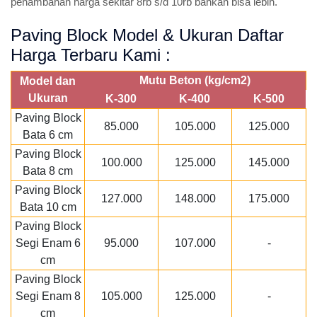
penambahan harga sekitar 8rb s/d 10rb bahkan bisa lebih.
Paving Block Model & Ukuran Daftar
Harga Terbaru Kami :
Mutu Beton (kg/cm2)
Model dan
Ukuran
K-300
K-400
K-500
Paving Block
85.000
105.000
125.000
Bata 6 cm
Paving Block
100.000
125.000
145.000
Bata 8 cm
Paving Block
127.000
148.000
175.000
Bata 10 cm
Paving Block
Segi Enam 6
95.000
107.000
-
cm
Paving Block
Segi Enam 8
105.000
125.000
-
cm