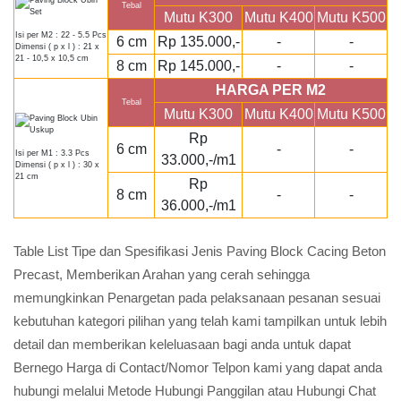
Tebal
Mutu K300
Mutu K400
Mutu K500
Isi per M2 : 22 - 5.5 Pcs
6 cm
Rp 135.000,-
-
-
Dimensi ( p x l ) : 21 x
21 - 10,5 x 10,5 cm
8 cm
Rp 145.000,-
-
-
HARGA PER M2
Tebal
Mutu K300
Mutu K400
Mutu K500
Rp
6 cm
-
-
Isi per M1 : 3.3 Pcs
33.000,-/m1
Dimensi ( p x l ) : 30 x
21 cm
Rp
8 cm
-
-
36.000,-/m1
Table List Tipe dan Spesifikasi Jenis Paving Block Cacing Beton
Precast, Memberikan Arahan yang cerah sehingga
memungkinkan Penargetan pada pelaksanaan pesanan sesuai
kebutuhan kategori pilihan yang telah kami tampilkan untuk lebih
detail dan memberikan keleluasaan bagi anda untuk dapat
Bernego Harga di Contact/Nomor Telpon kami yang dapat anda
hubungi melalui Metode Hubungi Panggilan atau Hubungi Chat