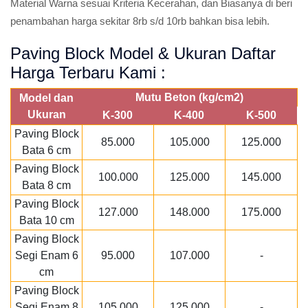
Material Warna sesuai Kriteria Kecerahan, dan Biasanya di beri
penambahan harga sekitar 8rb s/d 10rb bahkan bisa lebih.
Paving Block Model & Ukuran Daftar
Harga Terbaru Kami :
Mutu Beton (kg/cm2)
Model dan
Ukuran
K-300
K-400
K-500
Paving Block
85.000
105.000
125.000
Bata 6 cm
Paving Block
100.000
125.000
145.000
Bata 8 cm
Paving Block
127.000
148.000
175.000
Bata 10 cm
Paving Block
Segi Enam 6
95.000
107.000
-
cm
Paving Block
Segi Enam 8
105.000
125.000
-