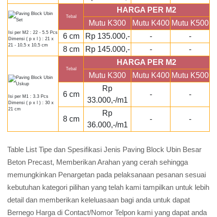
HARGA PER M2
Tebal
Mutu K300
Mutu K400
Mutu K500
Isi per M2 : 22 - 5.5 Pcs
6 cm
Rp 135.000,-
-
-
Dimensi ( p x l ) : 21 x
21 - 10,5 x 10,5 cm
8 cm
Rp 145.000,-
-
-
HARGA PER M2
Tebal
Mutu K300
Mutu K400
Mutu K500
Rp
6 cm
-
-
Isi per M1 : 3.3 Pcs
33.000,-/m1
Dimensi ( p x l ) : 30 x
21 cm
Rp
8 cm
-
-
36.000,-/m1
Table List Tipe dan Spesifikasi Jenis Paving Block Ubin Besar
Beton Precast, Memberikan Arahan yang cerah sehingga
memungkinkan Penargetan pada pelaksanaan pesanan sesuai
kebutuhan kategori pilihan yang telah kami tampilkan untuk lebih
detail dan memberikan keleluasaan bagi anda untuk dapat
Bernego Harga di Contact/Nomor Telpon kami yang dapat anda