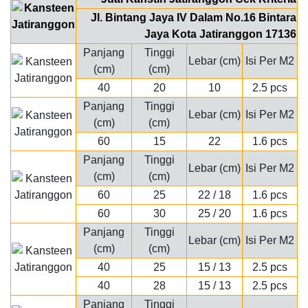
Jl. Bintang Jaya IV Dalam No.16 Bintara
Jaya Kota Jatiranggon 17136
Panjang
Tinggi
Lebar (cm)
Isi Per M2
(cm)
(cm)
40
20
10
2.5 pcs
Panjang
Tinggi
Lebar (cm)
Isi Per M2
(cm)
(cm)
60
15
22
1.6 pcs
Panjang
Tinggi
Lebar (cm)
Isi Per M2
(cm)
(cm)
60
25
22 / 18
1.6 pcs
60
30
25 / 20
1.6 pcs
Panjang
Tinggi
Lebar (cm)
Isi Per M2
(cm)
(cm)
40
25
15 / 13
2.5 pcs
40
28
15 / 13
2.5 pcs
Panjang
Tinggi