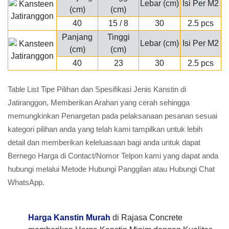
Lebar (cm)
Isi Per M2
(cm)
(cm)
40
15 / 8
30
2.5 pcs
Panjang
Tinggi
Lebar (cm)
Isi Per M2
(cm)
(cm)
40
23
30
2.5 pcs
Table List Tipe Pilihan dan Spesifikasi Jenis Kanstin di
Jatiranggon, Memberikan Arahan yang cerah sehingga
memungkinkan Penargetan pada pelaksanaan pesanan sesuai
kategori pilihan anda yang telah kami tampilkan untuk lebih
detail dan memberikan keleluasaan bagi anda untuk dapat
Bernego Harga di Contact/Nomor Telpon kami yang dapat anda
hubungi melalui Metode Hubungi Panggilan atau Hubungi Chat
WhatsApp.
Harga Kanstin Murah
di Rajasa Concrete