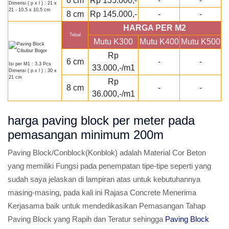
6 cm
Rp 135.000,-
-
-
Dimensi ( p x l ) : 21 x
21 - 10,5 x 10,5 cm
8 cm
Rp 145.000,-
-
-
HARGA PER M2
Tebal
Mutu K300
Mutu K400
Mutu K500
Rp
6 cm
-
-
Isi per M1 : 3.3 Pcs
33.000,-/m1
Dimensi ( p x l ) : 30 x
21 cm
Rp
8 cm
-
-
36.000,-/m1
harga paving block per meter pada
pemasangan minimum 200m
Paving Block/Conblock(Konblok) adalah Material Cor Beton
yang memiliki Fungsi pada penempatan tipe-tipe seperti yang
sudah saya jelaskan di lampiran atas untuk kebutuhannya
masing-masing, pada kali ini Rajasa Concrete Menerima
Kerjasama baik untuk mendedikasikan Pemasangan Tahap
Paving Block yang Rapih dan Teratur sehingga
Paving Block