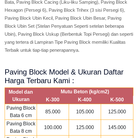
Bata, Paving Block Cacing (Liku-liku Samping), Paving Block
Hexagon (Persegi 6), Paving Block Trihex (3 sisi Persegi 6),
Paving Block Ubin Kecil, Paving Block Ubin Besar, Paving
Block Ubin Set (Stelan Penyatuan Seperti setelan beberapa
Ubin), Paving Block Uskup (Berbentuk Topi Persegi) dan seperti
yang tertera di Lampiran Tipe Paving Block memiliki Kualitas
Terbaik untuk tiap-tiap penerapannya.
Paving Block Model & Ukuran Daftar
Harga Terbaru Kami :
Mutu Beton (kg/cm2)
Model dan
Ukuran
K-300
K-400
K-500
Paving Block
85.000
105.000
125.000
Bata 6 cm
Paving Block
100.000
125.000
145.000
Bata 8 cm