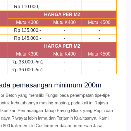
Rp 110.000,-
-
-
HARGA PER M2
Mutu K300
Mutu K400
Mutu K500
Rp 135.000,-
-
-
Rp 145.000,-
-
-
HARGA PER M2
Mutu K300
Mutu K400
Mutu K500
Rp 33.000,-/m1
-
-
Rp 36.000,-/m1
-
-
r pada pemasangan minimum 200m
or Beton yang memiliki Fungsi pada penempatan tipe-tipe
 untuk kebutuhannya masing-masing, pada kali ini Rajasa
ikasikan Pemasangan Tahap Paving Block yang Rapih dan
daya Riwayat lebih lama dan Terjamin Kualitasnya, Kami
dari 800 kali memiliki Custommer dalam memesan Jasa