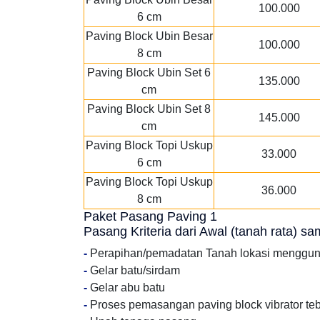
100.000
6 cm
Paving Block Ubin Besar
100.000
8 cm
Paving Block Ubin Set 6
135.000
cm
Paving Block Ubin Set 8
145.000
cm
Paving Block Topi Uskup
33.000
6 cm
Paving Block Topi Uskup
36.000
8 cm
Paket Pasang Paving 1
Pasang Kriteria dari Awal (tanah rata) s
-
Perapihan/pemadatan Tanah lokasi menggu
-
Gelar batu/sirdam
-
Gelar abu batu
-
Proses pemasangan paving block vibrator te