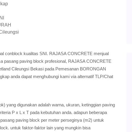
gkap
NI
MURAH
Cileungsi
u jual conblock kualitas SNI. RAJASA CONCRETE menjual
 jasa pasang paving block profesional, RAJASA CONCRETE
Metland Cileungsi Bekasi pada Pemesanan BORONGAN
ngkap anda dapat menghubungi kami via alternatif TLP/Chat
ok) yang digunakan adalah warna, ukuran, ketinggian paving
riteria P x L x T pada kebutuhan anda. adapun beberapa
 pasang paving block per meter perseginya (m2) untuk
ock. untuk faktor-faktor lain yang mungkin bisa