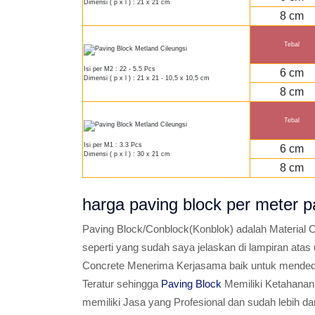
Dimensi ( p x l ) : 21 x 21 cm
8 cm
Tebal
Isi per M2 : 22 - 5.5 Pcs
6 cm
Dimensi ( p x l ) : 21 x 21 - 10,5 x 10,5 cm
8 cm
Tebal
Isi per M1 : 3.3 Pcs
6 cm
Dimensi ( p x l ) : 30 x 21 cm
8 cm
harga paving block per mete
Paving Block/Conblock(Konblok) adalah Material C
seperti yang sudah saya jelaskan di lampiran atas
Concrete Menerima Kerjasama baik untuk mended
Teratur sehingga
Paving Block
Memiliki Ketahanan 
memiliki Jasa yang Profesional dan sudah lebih 