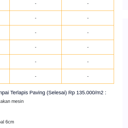
-
-
-
-
-
-
-
-
-
-
-
-
ampai Terlapis Paving (Selesai) Rp 135.000/m2 :
nakan mesin
bal 6cm