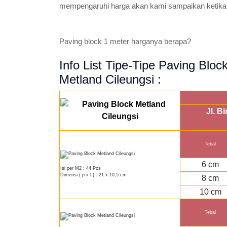
mempengaruhi harga akan kami sampaikan ketika
Paving block 1 meter harganya berapa?
Info List Tipe-Tipe Paving Bloc
Metland Cileungsi :
Jl. B
Tebal
6 cm
Isi per M2 : 44 Pcs
Dimensi ( p x l ) : 21 x 10,5 cm
8 cm
10 cm
Tebal