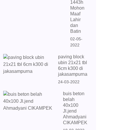
1443h
Mohon
Maaf
Lahir
dan
Batin
02-05-
2022
paving block
ubin 21x21 tbl
6cm k300 di
jakasampurna
24-03-2022
buis beton
belah
40x100
Jl.jend
Ahmadyani
CIKAMPEK