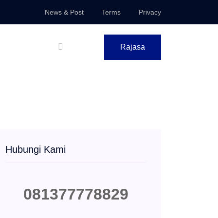
News & Post
Terms
Privacy
Rajasa
Hubungi Kami
081377778829