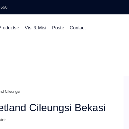
5550
Products
Visi & Misi
Post
Contact
nd Cileungsi
etland Cileungsi Bekasi
ini: