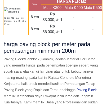
HARGA PER M2
Tebal
Mutu K300
Mutu K400
Mutu K500
Rp
6 cm
-
-
Isi per M1 : 3.3 Pcs
33.000,-/m1
Dimensi ( p x l ) : 30 x
21 cm
Rp
8 cm
-
-
36.000,-/m1
harga paving block per meter pada
pemasangan minimum 200m
Paving Block/Conblock(Konblok) adalah Material Cor Beton
yang memiliki Fungsi pada penempatan tipe-tipe seperti yang
sudah saya jelaskan di lampiran atas untuk kebutuhannya
masing-masing, pada kali ini Rajasa Concrete Menerima
Kerjasama baik untuk mendedikasikan Pemasangan Tahap
Paving Block yang Rapih dan Teratur sehingga
Paving Block
Memiliki Ketahanan daya Riwayat lebih lama dan Terjamin
Kualitasnya, Kami memiliki Jasa yang Profesional dan sudah