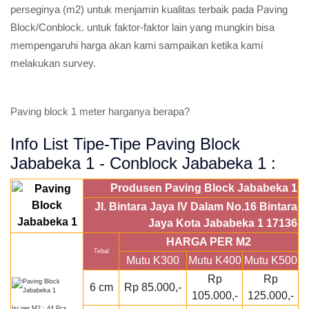
perseginya (m2) untuk menjamin kualitas terbaik pada Paving
Block/Conblock. untuk faktor-faktor lain yang mungkin bisa
mempengaruhi harga akan kami sampaikan ketika kami
melakukan survey.
Paving block 1 meter harganya berapa?
Info List Tipe-Tipe Paving Block
Jababeka 1 - Conblock Jababeka 1 :
Produsen Paving Block Jababeka 1
Jl. Bintara Jaya IV Dalam No.16 Bintara
Jaya Kota Jababeka 1 17136
HARGA PER M2
Tebal
Mutu K300
Mutu K400
Mutu K500
Rp
Rp
6 cm
Rp 85.000,-
105.000,-
125.000,-
Isi per M2 : 44 Pcs