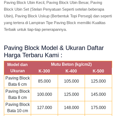
Paving Block Ubin Kecil, Paving Block Ubin Besar, Paving
Block Ubin Set (Stelan Penyatuan Seperti setelan beberapa
Ubin), Paving Block Uskup (Berbentuk Topi Persegi) dan seperti
yang tertera di Lampiran Tipe Paving Block memiliki Kualitas
Terbaik untuk tiap-tiap penerapannya.
Paving Block Model & Ukuran Daftar
Harga Terbaru Kami :
Mutu Beton (kg/cm2)
Model dan
Ukuran
K-300
K-400
K-500
Paving Block
85.000
105.000
125.000
Bata 6 cm
Paving Block
100.000
125.000
145.000
Bata 8 cm
Paving Block
127.000
148.000
175.000
Bata 10 cm