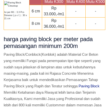
Mutu K300
Mutu K400
Mutu K500
Rp
6 cm
-
-
Isi per M1 : 3.3 Pcs
33.000,-/m1
Dimensi ( p x l ) : 30 x
21 cm
Rp
8 cm
-
-
36.000,-/m1
harga paving block per meter pada
pemasangan minimum 200m
Paving Block/Conblock(Konblok) adalah Material Cor Beton
yang memiliki Fungsi pada penempatan tipe-tipe seperti yang
sudah saya jelaskan di lampiran atas untuk kebutuhannya
masing-masing, pada kali ini Rajasa Concrete Menerima
Kerjasama baik untuk mendedikasikan Pemasangan Tahap
Paving Block yang Rapih dan Teratur sehingga
Paving Block
Memiliki Ketahanan daya Riwayat lebih lama dan Terjamin
Kualitasnya, Kami memiliki Jasa yang Profesional dan sudah
lebih dari 800 kali memiliki Custommer dalam memesan Jasa