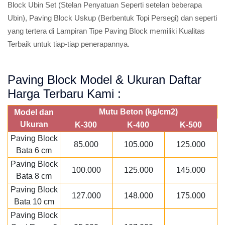
Block Ubin Set (Stelan Penyatuan Seperti setelan beberapa
Ubin), Paving Block Uskup (Berbentuk Topi Persegi) dan seperti
yang tertera di Lampiran Tipe Paving Block memiliki Kualitas
Terbaik untuk tiap-tiap penerapannya.
Paving Block Model & Ukuran Daftar
Harga Terbaru Kami :
Mutu Beton (kg/cm2)
Model dan
Ukuran
K-300
K-400
K-500
Paving Block
85.000
105.000
125.000
Bata 6 cm
Paving Block
100.000
125.000
145.000
Bata 8 cm
Paving Block
127.000
148.000
175.000
Bata 10 cm
Paving Block