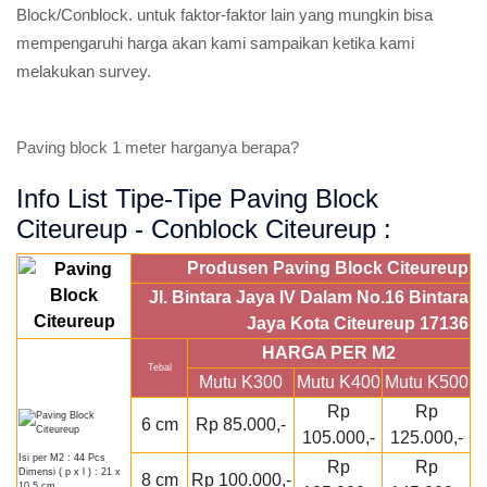
Block/Conblock. untuk faktor-faktor lain yang mungkin bisa
mempengaruhi harga akan kami sampaikan ketika kami
melakukan survey.
Paving block 1 meter harganya berapa?
Info List Tipe-Tipe Paving Block
Citeureup - Conblock Citeureup :
Produsen Paving Block Citeureup
Jl. Bintara Jaya IV Dalam No.16 Bintara
Jaya Kota Citeureup 17136
HARGA PER M2
Tebal
Mutu K300
Mutu K400
Mutu K500
Rp
Rp
6 cm
Rp 85.000,-
105.000,-
125.000,-
Isi per M2 : 44 Pcs
Rp
Rp
Dimensi ( p x l ) : 21 x
8 cm
Rp 100.000,-
10,5 cm