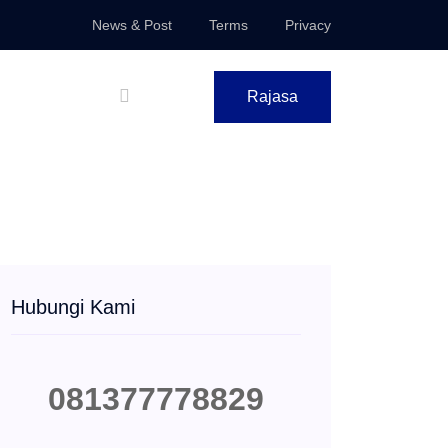
News & Post
Terms
Privacy
Rajasa
Hubungi Kami
081377778829