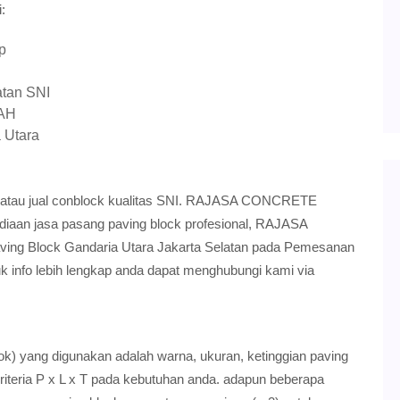
:
p
atan SNI
RAH
 Utara
an atau jual conblock kualitas SNI. RAJASA CONCRETE
ediaan jasa pasang paving block profesional, RAJASA
g Block Gandaria Utara Jakarta Selatan pada Pemesanan
nfo lebih lengkap anda dapat menghubungi kami via
ok) yang digunakan adalah warna, ukuran, ketinggian paving
riteria P x L x T pada kebutuhan anda. adapun beberapa