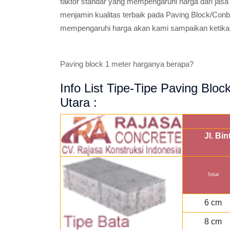
faktor standar yang mempengaruhi harga dari jasa
menjamin kualitas terbaik pada Paving Block/Conbl
mempengaruhi harga akan kami sampaikan ketika
Paving block 1 meter harganya berapa?
Info List Tipe-Tipe Paving Blo
Utara :
Jl. Bi
Tebal
6 cm
8 cm