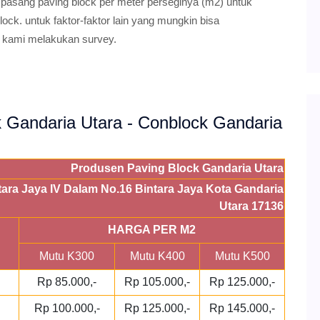
 pasang paving block per meter perseginya (m2) untuk
ock. untuk faktor-faktor lain yang mungkin bisa
 kami melakukan survey.
ck Gandaria Utara - Conblock Gandaria
Produsen Paving Block Gandaria Utara
ntara Jaya IV Dalam No.16 Bintara Jaya Kota Gandaria
Utara 17136
HARGA PER M2
Mutu K300
Mutu K400
Mutu K500
Rp 85.000,-
Rp 105.000,-
Rp 125.000,-
Rp 100.000,-
Rp 125.000,-
Rp 145.000,-