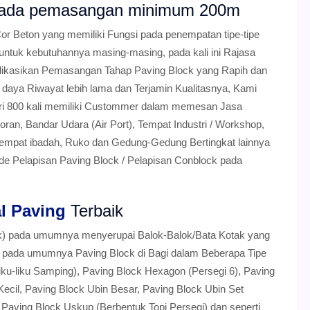
r pada pemasangan minimum 200m
or Beton yang memiliki Fungsi pada penempatan tipe-tipe
 untuk kebutuhannya masing-masing, pada kali ini Rajasa
ikasikan Pemasangan Tahap Paving Block yang Rapih dan
daya Riwayat lebih lama dan Terjamin Kualitasnya, Kami
dari 800 kali memiliki Custommer dalam memesan Jasa
an, Bandar Udara (Air Port), Tempat Industri / Workshop,
 Tempat ibadah, Ruko dan Gedung-Gedung Bertingkat lainnya
 Pelapisan Paving Block / Pelapisan Conblock pada
l Paving
Terbaik
ok) pada umumnya menyerupai Balok-Balok/Bata Kotak yang
da pada umumnya Paving Block di Bagi dalam Beberapa Tipe
iku-liku Samping), Paving Block Hexagon (Persegi 6), Paving
 Kecil, Paving Block Ubin Besar, Paving Block Ubin Set
 Paving Block Uskup (Berbentuk Topi Persegi) dan seperti