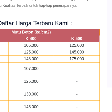
i Kualitas Terbaik untuk tiap-tiap penerapannya.
aftar Harga Terbaru Kami :
Mutu Beton (kg/cm2)
K-400
K-500
105.000
125.000
125.000
145.000
148.000
175.000
107.000
-
125.000
-
130.000
-
145.000
-