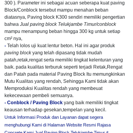
300 ). Parameter ini sebagai acuan seberapa kuat paving
Block/Conblock tersebut mampu menahan beban
diatasnya, Paving block K300 sendiri memiliki pengertian
bahwa
Jual paving block Telukjambe Timur/conblock
mampu menampung beban hingga 300 kg untuk setiap
cm² nya,
-
Telah lolos uji kuat lentur beton. Hal ini agar produk
paving block
yang telah dipasang tidak mudah
patah,retak,rengat serta memiliki tingkat kelenturan yang
baik. pada kualitas terburuk seperti terjadi Retak,Rengat
dan Patah pada material Paving Block Itu memungkinkan
Mutu Kualitas yang rendah, Sehingga Kami tidak akan
Memproduksi Kualitas rendah yang membeuat
kekecewaan pembeli semuanya.
-
Conblock / Paving Block
yang baik memiliki tingkat
keausan terhadap gesekan,tempelan yang kecil.
Untuk Informasi Produk dan Layanan dapat segera
menghubungi Kami di Halaman Website Resmi Rajasa
Concrete Kami Jual Paving Block Telukjambe Timur &