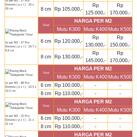
Isi per M2 : 27 Pcs
Rp
Rp
Dimensi ( p x l ) : 20 x
8 cm
Rp 105.000,-
20 cm
125.000,-
170.000,-
HARGA PER M2
Tebal
Mutu K300
Mutu K400
Mutu K500
Rp
Rp
6 cm
Rp 120.000,-
Isi per M2 : 27 Pcs
130.000,-
150.000,-
Dimensi ( p x l ) : 19.7 x
9.6 cm
Rp
Rp
8 cm
Rp 130.000,-
145.000,-
170.000,-
HARGA PER M2
Tebal
Mutu K300
Mutu K400
Mutu K500
Isi per M2 : 88 Pcs
6 cm
Rp 100.000,-
-
-
Dimensi ( p x l ) : 10.5 x
10.5 cm
8 cm
Rp 110.000,-
-
-
HARGA PER M2
Tebal
Mutu K300
Mutu K400
Mutu K500
Isi per M2 : 22 Pcs
6 cm
Rp 100.000,-
-
-
Dimensi ( p x l ) : 21 x
21 cm
8 cm
Rp 110.000,-
-
-
HARGA PER M2