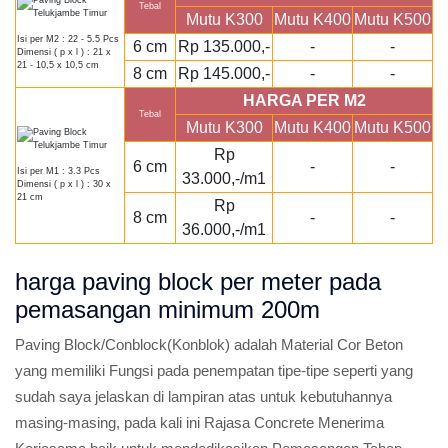
Tebal
Mutu K300
Mutu K400
Mutu K500
Isi per M2 : 22 - 5.5 Pcs
6 cm
Rp 135.000,-
-
-
Dimensi ( p x l ) : 21 x
21 - 10,5 x 10,5 cm
8 cm
Rp 145.000,-
-
-
HARGA PER M2
Tebal
Mutu K300
Mutu K400
Mutu K500
Rp
6 cm
-
-
Isi per M1 : 3.3 Pcs
33.000,-/m1
Dimensi ( p x l ) : 30 x
21 cm
Rp
8 cm
-
-
36.000,-/m1
harga paving block per meter pada
pemasangan minimum 200m
Paving Block/Conblock(Konblok) adalah Material Cor Beton
yang memiliki Fungsi pada penempatan tipe-tipe seperti yang
sudah saya jelaskan di lampiran atas untuk kebutuhannya
masing-masing, pada kali ini Rajasa Concrete Menerima