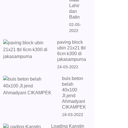
Lahir
dan
Batin
02-05-
2022
paving block
ubin 21x21 tbl
6cm k300 di
jakasampurna
24-03-2022
buis beton
belah
40x100
Jl.jend
Ahmadyani
CIKAMPEK
18-03-2022
Loading Kanstin