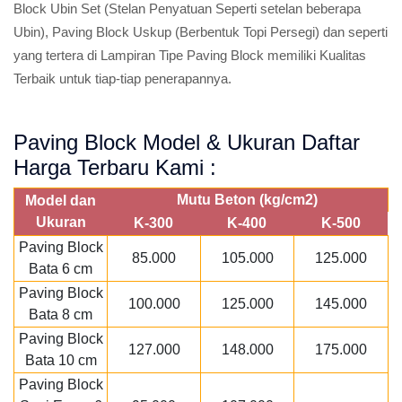
Block Ubin Set (Stelan Penyatuan Seperti setelan beberapa
Ubin), Paving Block Uskup (Berbentuk Topi Persegi) dan seperti
yang tertera di Lampiran Tipe Paving Block memiliki Kualitas
Terbaik untuk tiap-tiap penerapannya.
Paving Block Model & Ukuran Daftar
Harga Terbaru Kami :
Mutu Beton (kg/cm2)
Model dan
Ukuran
K-300
K-400
K-500
Paving Block
85.000
105.000
125.000
Bata 6 cm
Paving Block
100.000
125.000
145.000
Bata 8 cm
Paving Block
127.000
148.000
175.000
Bata 10 cm
Paving Block