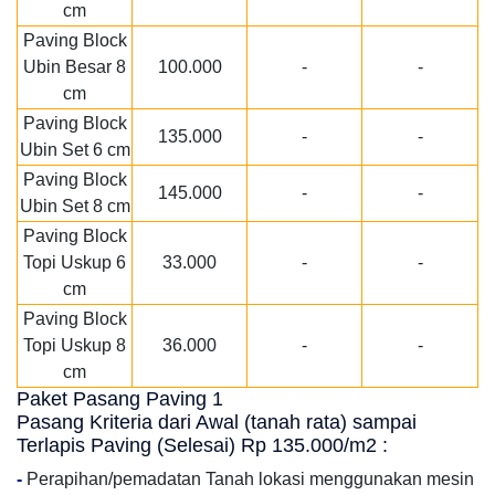
cm
Paving Block
Ubin Besar 8
100.000
-
-
cm
Paving Block
135.000
-
-
Ubin Set 6 cm
Paving Block
145.000
-
-
Ubin Set 8 cm
Paving Block
Topi Uskup 6
33.000
-
-
cm
Paving Block
Topi Uskup 8
36.000
-
-
cm
Paket Pasang Paving 1
Pasang Kriteria dari Awal (tanah rata) sampai
Terlapis Paving (Selesai) Rp 135.000/m2 :
-
Perapihan/pemadatan Tanah lokasi menggunakan mesin