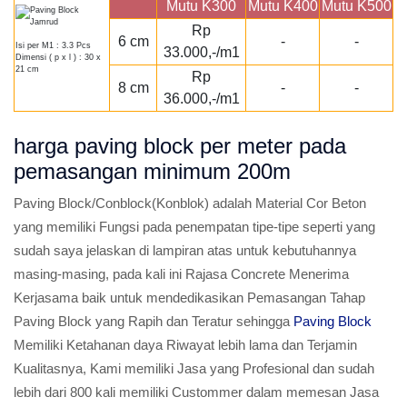
Mutu K300
Mutu K400
Mutu K500
Rp
6 cm
-
-
Isi per M1 : 3.3 Pcs
33.000,-/m1
Dimensi ( p x l ) : 30 x
21 cm
Rp
8 cm
-
-
36.000,-/m1
harga paving block per meter pada
pemasangan minimum 200m
Paving Block/Conblock(Konblok) adalah Material Cor Beton
yang memiliki Fungsi pada penempatan tipe-tipe seperti yang
sudah saya jelaskan di lampiran atas untuk kebutuhannya
masing-masing, pada kali ini Rajasa Concrete Menerima
Kerjasama baik untuk mendedikasikan Pemasangan Tahap
Paving Block yang Rapih dan Teratur sehingga
Paving Block
Memiliki Ketahanan daya Riwayat lebih lama dan Terjamin
Kualitasnya, Kami memiliki Jasa yang Profesional dan sudah
lebih dari 800 kali memiliki Custommer dalam memesan Jasa