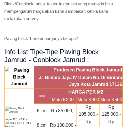
Block/Conblock. untuk faktor-faktor lain yang mungkin bisa
mempengaruhi harga akan kami sampaikan ketika kami
melakukan survey.
Paving block 1 meter harganya berapa?
Info List Tipe-Tipe Paving Block
Jamrud - Conblock Jamrud :
Produsen Paving Block Jamrud
Jl. Bintara Jaya IV Dalam No.16 Bintara
Jaya Kota Jamrud 17136
HARGA PER M2
Tebal
Mutu K300
Mutu K400
Mutu K500
Rp
Rp
6 cm
Rp 85.000,-
105.000,-
125.000,-
Isi per M2 : 44 Pcs
Rp
Rp
Dimensi ( p x l ) : 21 x
8 cm
Rp 100.000,-
10,5 cm