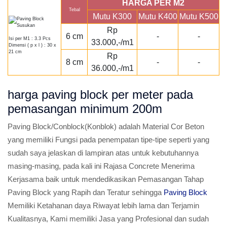
HARGA PER M2
Tebal
Mutu K300
Mutu K400
Mutu K500
Rp
6 cm
-
-
Isi per M1 : 3.3 Pcs
33.000,-/m1
Dimensi ( p x l ) : 30 x
21 cm
Rp
8 cm
-
-
36.000,-/m1
harga paving block per meter pada
pemasangan minimum 200m
Paving Block/Conblock(Konblok) adalah Material Cor Beton
yang memiliki Fungsi pada penempatan tipe-tipe seperti yang
sudah saya jelaskan di lampiran atas untuk kebutuhannya
masing-masing, pada kali ini Rajasa Concrete Menerima
Kerjasama baik untuk mendedikasikan Pemasangan Tahap
Paving Block yang Rapih dan Teratur sehingga
Paving Block
Memiliki Ketahanan daya Riwayat lebih lama dan Terjamin
Kualitasnya, Kami memiliki Jasa yang Profesional dan sudah