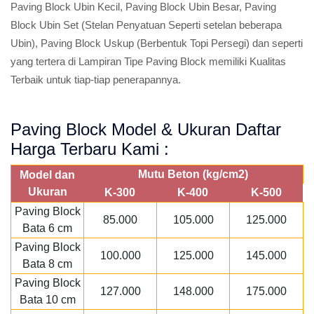
Paving Block Ubin Kecil, Paving Block Ubin Besar, Paving
Block Ubin Set (Stelan Penyatuan Seperti setelan beberapa
Ubin), Paving Block Uskup (Berbentuk Topi Persegi) dan seperti
yang tertera di Lampiran Tipe Paving Block memiliki Kualitas
Terbaik untuk tiap-tiap penerapannya.
Paving Block Model & Ukuran Daftar
Harga Terbaru Kami :
Mutu Beton (kg/cm2)
Model dan
Ukuran
K-300
K-400
K-500
Paving Block
85.000
105.000
125.000
Bata 6 cm
Paving Block
100.000
125.000
145.000
Bata 8 cm
Paving Block
127.000
148.000
175.000
Bata 10 cm