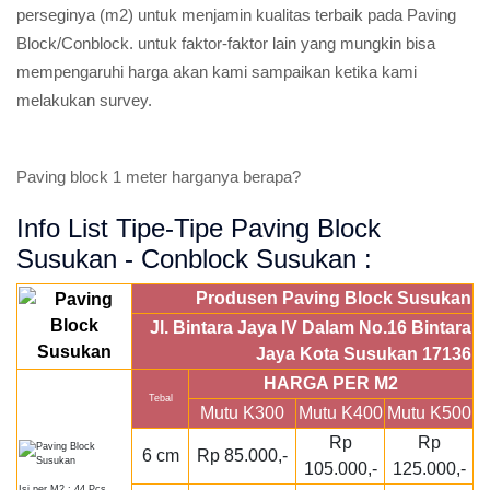
perseginya (m2) untuk menjamin kualitas terbaik pada Paving
Block/Conblock. untuk faktor-faktor lain yang mungkin bisa
mempengaruhi harga akan kami sampaikan ketika kami
melakukan survey.
Paving block 1 meter harganya berapa?
Info List Tipe-Tipe Paving Block
Susukan - Conblock Susukan :
Produsen Paving Block Susukan
Jl. Bintara Jaya IV Dalam No.16 Bintara
Jaya Kota Susukan 17136
HARGA PER M2
Tebal
Mutu K300
Mutu K400
Mutu K500
Rp
Rp
6 cm
Rp 85.000,-
105.000,-
125.000,-
Isi per M2 : 44 Pcs