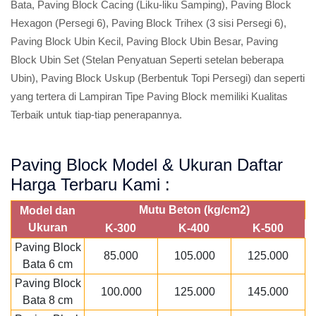
Bata, Paving Block Cacing (Liku-liku Samping), Paving Block
Hexagon (Persegi 6), Paving Block Trihex (3 sisi Persegi 6),
Paving Block Ubin Kecil, Paving Block Ubin Besar, Paving
Block Ubin Set (Stelan Penyatuan Seperti setelan beberapa
Ubin), Paving Block Uskup (Berbentuk Topi Persegi) dan seperti
yang tertera di Lampiran Tipe Paving Block memiliki Kualitas
Terbaik untuk tiap-tiap penerapannya.
Paving Block Model & Ukuran Daftar
Harga Terbaru Kami :
Mutu Beton (kg/cm2)
Model dan
Ukuran
K-300
K-400
K-500
Paving Block
85.000
105.000
125.000
Bata 6 cm
Paving Block
100.000
125.000
145.000
Bata 8 cm