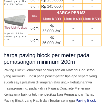
6 cm
Rp 135.000,-
-
-
Dimensi ( p x l ) : 21 x
21 - 10,5 x 10,5 cm
8 cm
Rp 145.000,-
-
-
HARGA PER M2
Tebal
Mutu K300
Mutu K400
Mutu K500
Rp
6 cm
-
-
33.000,-/m1
Isi per M1 : 3.3 Pcs
Rp
Dimensi ( p x l ) : 30 x
8 cm
-
-
21 cm
36.000,-/m1
harga paving block per meter pada
pemasangan minimum 200m
Paving Block/Conblock(Konblok) adalah Material Cor Beton
yang memiliki Fungsi pada penempatan tipe-tipe seperti yang
sudah saya jelaskan di lampiran atas untuk kebutuhannya
masing-masing, pada kali ini Rajasa Concrete Menerima
Kerjasama baik untuk mendedikasikan Pemasangan Tahap
Paving Block yang Rapih dan Teratur sehingga
Paving Block