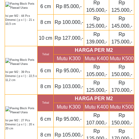
Rp
Rp
6 cm
Rp 85.000,-
105.000,-
125.000,-
Isi per M2 : 44 Pcs
Rp
Rp
Dimensi ( p x l ) : 21 x
8 cm
Rp 100.000,-
10,5 cm
125.000,-
145.000,-
Rp
Rp
10 cm
Rp 127.000,-
139.000,-
175.000,-
HARGA PER M2
Tebal
Mutu K300
Mutu K400
Mutu K500
Rp
Rp
6 cm
Rp 95.000,-
Isi per M2 : 39 Pcs
105.000,-
150.000,-
Dimensi ( p x l ) : 22,5 x
11,2 cm
Rp
Rp
8 cm
Rp 103.000,-
125.000,-
170.000,-
HARGA PER M2
Tebal
Mutu K300
Mutu K400
Mutu K500
Rp
Rp
6 cm
Rp 95.000,-
Isi per M2 : 27 Pcs
107.000,-
150.000,-
Dimensi ( p x l ) : 20 x
20 cm
Rp
Rp
8 cm
Rp 105.000,-
125.000,-
170.000,-