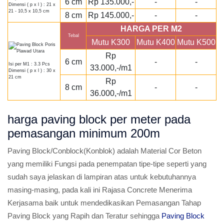
6 cm
Rp 135.000,-
-
-
Dimensi ( p x l ) : 21 x
21 - 10,5 x 10,5 cm
8 cm
Rp 145.000,-
-
-
HARGA PER M2
Tebal
Mutu K300
Mutu K400
Mutu K500
Rp
6 cm
-
-
Isi per M1 : 3.3 Pcs
33.000,-/m1
Dimensi ( p x l ) : 30 x
21 cm
Rp
8 cm
-
-
36.000,-/m1
harga paving block per meter pada
pemasangan minimum 200m
Paving Block/Conblock(Konblok) adalah Material Cor Beton
yang memiliki Fungsi pada penempatan tipe-tipe seperti yang
sudah saya jelaskan di lampiran atas untuk kebutuhannya
masing-masing, pada kali ini Rajasa Concrete Menerima
Kerjasama baik untuk mendedikasikan Pemasangan Tahap
Paving Block yang Rapih dan Teratur sehingga
Paving Block