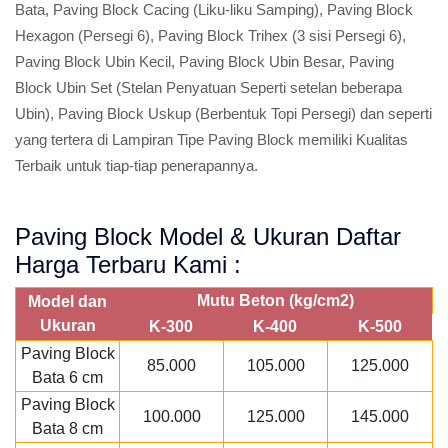
Bata, Paving Block Cacing (Liku-liku Samping), Paving Block
Hexagon (Persegi 6), Paving Block Trihex (3 sisi Persegi 6),
Paving Block Ubin Kecil, Paving Block Ubin Besar, Paving
Block Ubin Set (Stelan Penyatuan Seperti setelan beberapa
Ubin), Paving Block Uskup (Berbentuk Topi Persegi) dan seperti
yang tertera di Lampiran Tipe Paving Block memiliki Kualitas
Terbaik untuk tiap-tiap penerapannya.
Paving Block Model & Ukuran Daftar
Harga Terbaru Kami :
Mutu Beton (kg/cm2)
Model dan
Ukuran
K-300
K-400
K-500
Paving Block
85.000
105.000
125.000
Bata 6 cm
Paving Block
100.000
125.000
145.000
Bata 8 cm