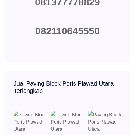
081377778829
082110645550
Jual Paving Block Poris Plawad Utara
Terlengkap