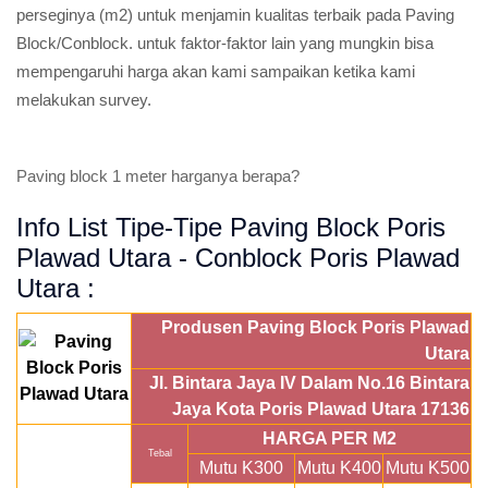
perseginya (m2) untuk menjamin kualitas terbaik pada Paving
Block/Conblock. untuk faktor-faktor lain yang mungkin bisa
mempengaruhi harga akan kami sampaikan ketika kami
melakukan survey.
Paving block 1 meter harganya berapa?
Info List Tipe-Tipe Paving Block Poris
Plawad Utara - Conblock Poris Plawad
Utara :
Produsen Paving Block Poris Plawad
Utara
Jl. Bintara Jaya IV Dalam No.16 Bintara
Jaya Kota Poris Plawad Utara 17136
HARGA PER M2
Tebal
Mutu K300
Mutu K400
Mutu K500