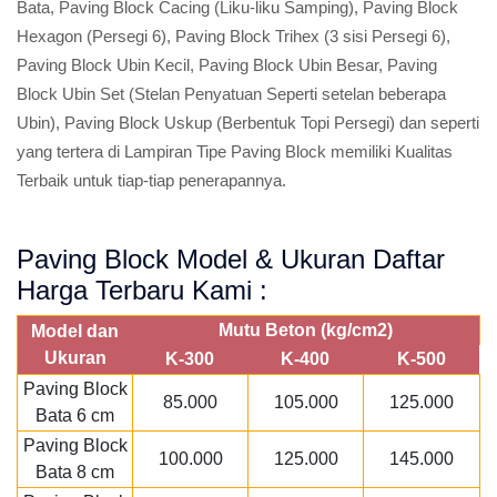
Bata, Paving Block Cacing (Liku-liku Samping), Paving Block
Hexagon (Persegi 6), Paving Block Trihex (3 sisi Persegi 6),
Paving Block Ubin Kecil, Paving Block Ubin Besar, Paving
Block Ubin Set (Stelan Penyatuan Seperti setelan beberapa
Ubin), Paving Block Uskup (Berbentuk Topi Persegi) dan seperti
yang tertera di Lampiran Tipe Paving Block memiliki Kualitas
Terbaik untuk tiap-tiap penerapannya.
Paving Block Model & Ukuran Daftar
Harga Terbaru Kami :
Mutu Beton (kg/cm2)
Model dan
Ukuran
K-300
K-400
K-500
Paving Block
85.000
105.000
125.000
Bata 6 cm
Paving Block
100.000
125.000
145.000
Bata 8 cm