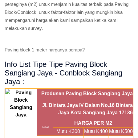
perseginya (m2) untuk menjamin kualitas terbaik pada Paving
Block/Conblock. untuk faktor-faktor lain yang mungkin bisa
mempengaruhi harga akan kami sampaikan ketika kami
melakukan survey.
Paving block 1 meter harganya berapa?
Info List Tipe-Tipe Paving Block
Sangiang Jaya - Conblock Sangiang
Jaya :
Produsen Paving Block Sangiang Jaya
Jl. Bintara Jaya IV Dalam No.16 Bintara
Jaya Kota Sangiang Jaya 17136
HARGA PER M2
Tebal
Mutu K300
Mutu K400
Mutu K500