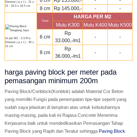
6 cm
Rp 135.000,-
-
-
Dimensi ( p x l ) : 21 x
21 - 10,5 x 10,5 cm
8 cm
Rp 145.000,-
-
-
HARGA PER M2
Tebal
Mutu K300
Mutu K400
Mutu K500
Rp
6 cm
-
-
Isi per M1 : 3.3 Pcs
33.000,-/m1
Dimensi ( p x l ) : 30 x
21 cm
Rp
8 cm
-
-
36.000,-/m1
harga paving block per meter pada
pemasangan minimum 200m
Paving Block/Conblock(Konblok) adalah Material Cor Beton
yang memiliki Fungsi pada penempatan tipe-tipe seperti yang
sudah saya jelaskan di lampiran atas untuk kebutuhannya
masing-masing, pada kali ini Rajasa Concrete Menerima
Kerjasama baik untuk mendedikasikan Pemasangan Tahap
Paving Block yang Rapih dan Teratur sehingga
Paving Block