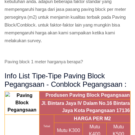
kebutuhan anda. adapun beberapa faktor standar yang
mempengaruhi harga dari jasa pasang paving block per meter
perseginya (m2) untuk menjamin kualitas terbaik pada Paving
Block/Conblock. untuk faktor-faktor lain yang mungkin bisa
mempengaruhi harga akan kami sampaikan ketika kami
melakukan survey.
Paving block 1 meter harganya berapa?
Info List Tipe-Tipe Paving Block
Pegangsaan - Conblock Pegangsaan :
Produsen Paving Block Pegangsaan
Jl. Bintara Jaya IV Dalam No.16 Bintara
Jaya Kota Pegangsaan 17136
HARGA PER M2
Mutu
Mutu
Tebal
Mutu K300
K400
K500