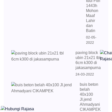
Idul Fitri
1443h
Mohon
Maaf
Lahir
dan
Batin
02-05-
2022
paving block
ubin 21x21 tbl
6cm k300 di
jakasampurna
24-03-2022
buis beton
belah
40x100
Jl.jend
Ahmadyani
.
CIKAMPEK