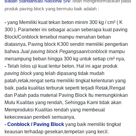
Badan Standarisasi Nasional SNI
Telah menginformasikan pada
produk paving block yang bermutu baik adalah :
-
yang Memiliki kuat tekan beton minim 300 kg / cm² ( K
300 ). Parameter ini sebagai acuan seberapa kuat paving
Block/Conblock tersebut mampu menahan beban
diatasnya, Paving block K300 sendiri memiliki pengertian
bahwa
Jual paving block Pegangsaan/conblock
mampu
menampung beban hingga 300 kg untuk setiap cm² nya,
-
Telah lolos uji kuat lentur beton. Hal ini agar produk
paving block
yang telah dipasang tidak mudah
patah,retak,rengat serta memiliki tingkat kelenturan yang
baik. pada kualitas terburuk seperti terjadi Retak,Rengat
dan Patah pada material Paving Block Itu memungkinkan
Mutu Kualitas yang rendah, Sehingga Kami tidak akan
Memproduksi Kualitas rendah yang membeuat
kekecewaan pembeli semuanya.
-
Conblock / Paving Block
yang baik memiliki tingkat
keausan terhadap gesekan,tempelan yang kecil.