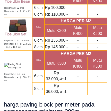
K400
K500
6 cm
Rp 100.000,-
-
-
Isi per M2 : 22 Pcs
Dimensi ( p x l ) : 21 x 21
8 cm
Rp 110.000,-
-
-
cm
HARGA PER M2
Mutu
Mutu
Tebal
Mutu K300
K400
K500
6 cm
Rp 135.000,-
-
-
Isi per M2 : 22 - 5.5 Pcs
Dimensi ( p x l ) : 21 x 21
8 cm
Rp 145.000,-
-
-
- 10,5 x 10,5 cm
HARGA PER M2
Mutu
Mutu
Tebal
Mutu K300
K400
K500
Rp
Isi per M1 : 3.3 Pcs
6 cm
-
-
Dimensi ( p x l ) : 30 x 21
33.000,-/m1
cm
Rp
8 cm
-
-
36.000,-/m1
harga paving block per meter pada