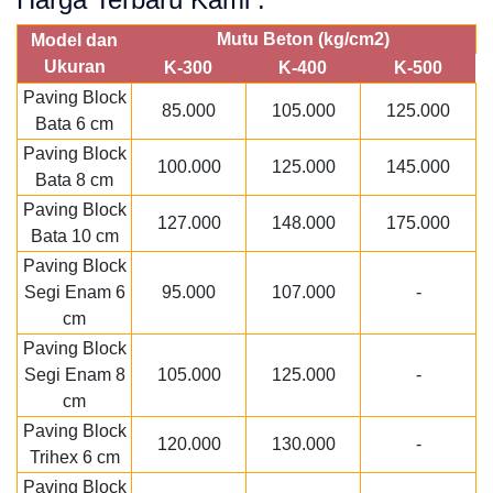
Mutu Beton (kg/cm2)
Model dan
Ukuran
K-300
K-400
K-500
Paving Block
85.000
105.000
125.000
Bata 6 cm
Paving Block
100.000
125.000
145.000
Bata 8 cm
Paving Block
127.000
148.000
175.000
Bata 10 cm
Paving Block
Segi Enam 6
95.000
107.000
-
cm
Paving Block
Segi Enam 8
105.000
125.000
-
cm
Paving Block
120.000
130.000
-
Trihex 6 cm
Paving Block