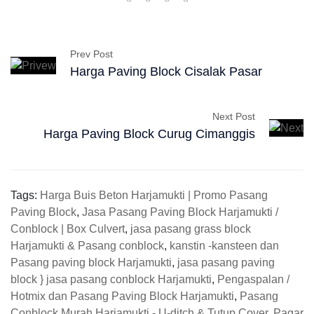
Prev Post
Harga Paving Block Cisalak Pasar
Next Post
Harga Paving Block Curug Cimanggis
Tags:
Harga Buis Beton Harjamukti | Promo Pasang
Paving Block
,
Jasa Pasang Paving Block Harjamukti /
Conblock | Box Culvert
,
jasa pasang grass block
Harjamukti & Pasang conblock
,
kanstin -kansteen dan
Pasang paving block Harjamukti
,
jasa pasang paving
block } jasa pasang conblock Harjamukti
,
Pengaspalan /
Hotmix dan Pasang Paving Block Harjamukti
,
Pasang
Conblock Murah Harjamukti - U-ditch & Tutup Cover
,
Pagar