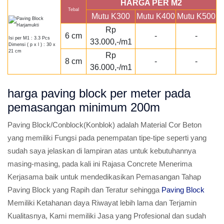
HARGA PER M2
Tebal
Mutu K300
Mutu K400
Mutu K500
Rp
6 cm
-
-
Isi per M1 : 3.3 Pcs
33.000,-/m1
Dimensi ( p x l ) : 30 x
21 cm
Rp
8 cm
-
-
36.000,-/m1
harga paving block per meter pada
pemasangan minimum 200m
Paving Block/Conblock(Konblok) adalah Material Cor Beton
yang memiliki Fungsi pada penempatan tipe-tipe seperti yang
sudah saya jelaskan di lampiran atas untuk kebutuhannya
masing-masing, pada kali ini Rajasa Concrete Menerima
Kerjasama baik untuk mendedikasikan Pemasangan Tahap
Paving Block yang Rapih dan Teratur sehingga
Paving Block
Memiliki Ketahanan daya Riwayat lebih lama dan Terjamin
Kualitasnya, Kami memiliki Jasa yang Profesional dan sudah