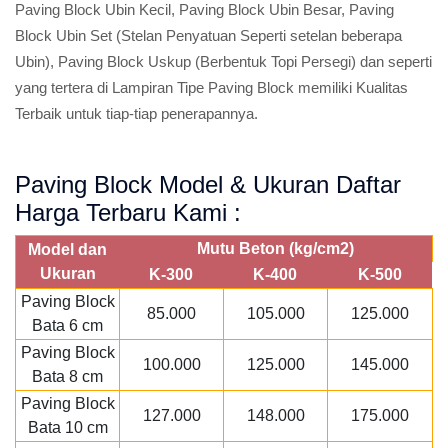
Paving Block Ubin Kecil, Paving Block Ubin Besar, Paving
Block Ubin Set (Stelan Penyatuan Seperti setelan beberapa
Ubin), Paving Block Uskup (Berbentuk Topi Persegi) dan seperti
yang tertera di Lampiran Tipe Paving Block memiliki Kualitas
Terbaik untuk tiap-tiap penerapannya.
Paving Block Model & Ukuran Daftar
Harga Terbaru Kami :
Mutu Beton (kg/cm2)
Model dan
Ukuran
K-300
K-400
K-500
Paving Block
85.000
105.000
125.000
Bata 6 cm
Paving Block
100.000
125.000
145.000
Bata 8 cm
Paving Block
127.000
148.000
175.000
Bata 10 cm