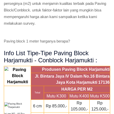
perseginya (m2) untuk menjamin kualitas terbaik pada Paving
Block/Conblock. untuk faktor-faktor lain yang mungkin bisa
mempengaruhi harga akan kami sampaikan ketika kami
melakukan survey.
Paving block 1 meter harganya berapa?
Info List Tipe-Tipe Paving Block
Harjamukti - Conblock Harjamukti :
Produsen Paving Block Harjamukti
Jl. Bintara Jaya IV Dalam No.16 Bintara
Jaya Kota Harjamukti 17136
HARGA PER M2
Tebal
Mutu K300
Mutu K400
Mutu K500
Rp
Rp
6 cm
Rp 85.000,-
105.000,-
125.000,-
Isi per M2 : 44 Pcs