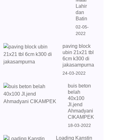
Lahir
dan
Batin
02-05-
2022
paving block
ubin 21x21 tbl
6cm k300 di
jakasampurna
24-03-2022
buis beton
belah
40x100
Jl.jend
Ahmadyani
CIKAMPEK
18-03-2022
Loading Kanstin