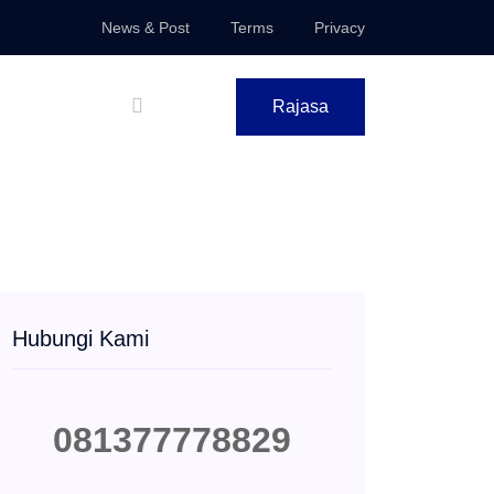
News & Post
Terms
Privacy
Rajasa
Hubungi Kami
081377778829