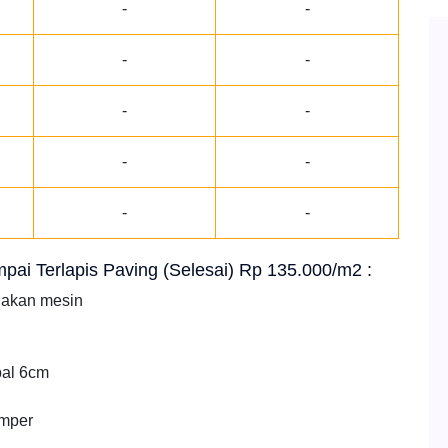
-
-
-
-
-
-
-
-
-
-
ampai Terlapis Paving (Selesai) Rp 135.000/m2 :
nakan mesin
bal 6cm
amper