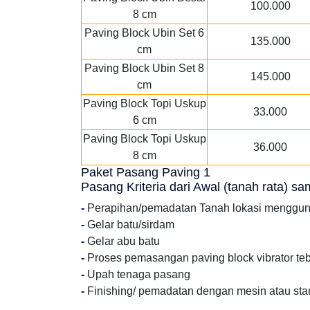
100.000
8 cm
Paving Block Ubin Set 6
135.000
cm
Paving Block Ubin Set 8
145.000
cm
Paving Block Topi Uskup
33.000
6 cm
Paving Block Topi Uskup
36.000
8 cm
Paket Pasang Paving 1
Pasang Kriteria dari Awal (tanah rata) s
-
Perapihan/pemadatan Tanah lokasi menggu
-
Gelar batu/sirdam
-
Gelar abu batu
-
Proses pemasangan paving block vibrator te
-
Upah tenaga pasang
-
Finishing/ pemadatan dengan mesin atau st