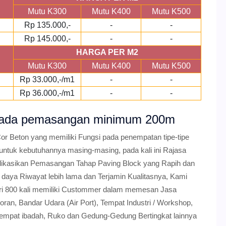
Mutu K300
Mutu K400
Mutu K500
Rp 135.000,-
-
-
Rp 145.000,-
-
-
HARGA PER M2
Mutu K300
Mutu K400
Mutu K500
Rp 33.000,-/m1
-
-
Rp 36.000,-/m1
-
-
r pada pemasangan minimum 200m
or Beton yang memiliki Fungsi pada penempatan tipe-tipe
 untuk kebutuhannya masing-masing, pada kali ini Rajasa
ikasikan Pemasangan Tahap Paving Block yang Rapih dan
daya Riwayat lebih lama dan Terjamin Kualitasnya, Kami
dari 800 kali memiliki Custommer dalam memesan Jasa
an, Bandar Udara (Air Port), Tempat Industri / Workshop,
 Tempat ibadah, Ruko dan Gedung-Gedung Bertingkat lainnya