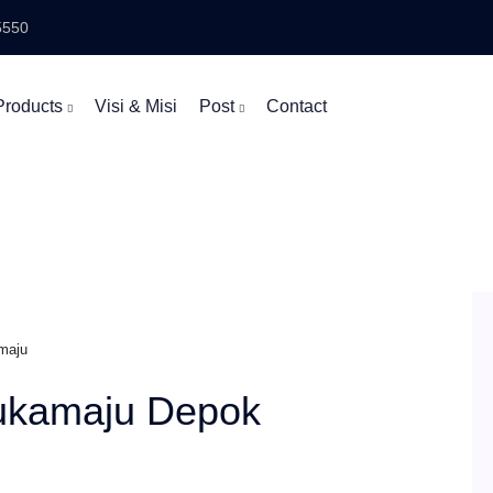
5550
Products
Visi & Misi
Post
Contact
maju
Sukamaju Depok