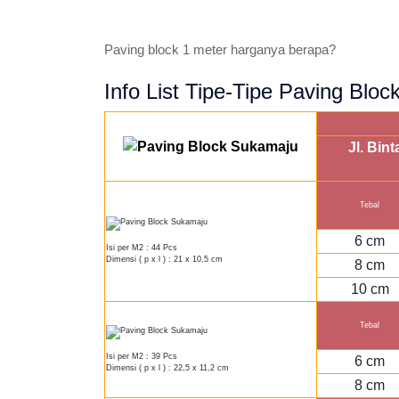
Paving block 1 meter harganya berapa?
Info List Tipe-Tipe Paving Blo
Jl. Bin
Tebal
6 cm
Isi per M2 : 44 Pcs
Dimensi ( p x l ) : 21 x 10,5 cm
8 cm
10 cm
Tebal
Isi per M2 : 39 Pcs
6 cm
Dimensi ( p x l ) : 22,5 x 11,2 cm
8 cm