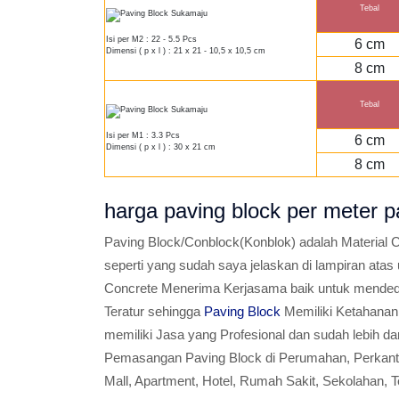
Tebal
Isi per M2 : 22 - 5.5 Pcs
6 cm
Dimensi ( p x l ) : 21 x 21 - 10,5 x 10,5 cm
8 cm
Tebal
Isi per M1 : 3.3 Pcs
6 cm
Dimensi ( p x l ) : 30 x 21 cm
8 cm
harga paving block per mete
Paving Block/Conblock(Konblok) adalah Material C
seperti yang sudah saya jelaskan di lampiran atas
Concrete Menerima Kerjasama baik untuk mended
Teratur sehingga
Paving Block
Memiliki Ketahanan 
memiliki Jasa yang Profesional dan sudah lebih 
Pemasangan Paving Block di Perumahan, Perkantor
Mall, Apartment, Hotel, Rumah Sakit, Sekolahan,