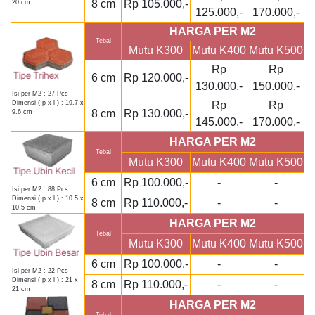
8 cm
Rp 105.000,-
20 cm
125.000,-
170.000,-
HARGA PER M2
Tebal
Mutu K300
Mutu K400
Mutu K500
Rp
Rp
6 cm
Rp 120.000,-
130.000,-
150.000,-
Isi per M2 : 27 Pcs
Rp
Rp
Dimensi ( p x l ) : 19.7 x
8 cm
Rp 130.000,-
9.6 cm
145.000,-
170.000,-
HARGA PER M2
Tebal
Mutu K300
Mutu K400
Mutu K500
6 cm
Rp 100.000,-
-
-
Isi per M2 : 88 Pcs
Dimensi ( p x l ) : 10.5 x
8 cm
Rp 110.000,-
-
-
10.5 cm
HARGA PER M2
Tebal
Mutu K300
Mutu K400
Mutu K500
6 cm
Rp 100.000,-
-
-
Isi per M2 : 22 Pcs
Dimensi ( p x l ) : 21 x
8 cm
Rp 110.000,-
-
-
21 cm
HARGA PER M2