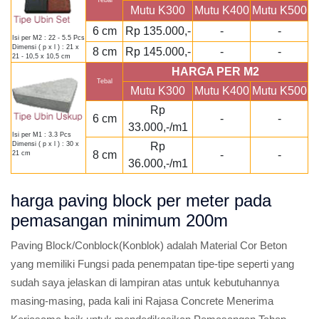
Tebal
Mutu K300
Mutu K400
Mutu K500
6 cm
Rp 135.000,-
-
-
Isi per M2 : 22 - 5.5 Pcs
Dimensi ( p x l ) : 21 x
8 cm
Rp 145.000,-
-
-
21 - 10,5 x 10,5 cm
HARGA PER M2
Tebal
Mutu K300
Mutu K400
Mutu K500
Rp
6 cm
-
-
33.000,-/m1
Isi per M1 : 3.3 Pcs
Rp
Dimensi ( p x l ) : 30 x
8 cm
-
-
21 cm
36.000,-/m1
harga paving block per meter pada
pemasangan minimum 200m
Paving Block/Conblock(Konblok) adalah Material Cor Beton
yang memiliki Fungsi pada penempatan tipe-tipe seperti yang
sudah saya jelaskan di lampiran atas untuk kebutuhannya
masing-masing, pada kali ini Rajasa Concrete Menerima