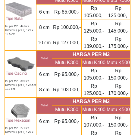
Mutu K300
Mutu K400
Mutu K500
Rp
Rp
6 cm
Rp 85.000,-
105.000,-
125.000,-
Rp
Rp
8 cm
Rp 100.000,-
Isi per M2 : 44 Pcs
125.000,-
145.000,-
Dimensi ( p x l ) : 21 x
10,5 cm
Rp
Rp
10 cm
Rp 127.000,-
139.000,-
175.000,-
HARGA PER M2
Tebal
Mutu K300
Mutu K400
Mutu K500
Rp
Rp
6 cm
Rp 95.000,-
105.000,-
150.000,-
Isi per M2 : 39 Pcs
Rp
Rp
Dimensi ( p x l ) : 22,5 x
8 cm
Rp 103.000,-
11,2 cm
125.000,-
170.000,-
HARGA PER M2
Tebal
Mutu K300
Mutu K400
Mutu K500
Rp
Rp
6 cm
Rp 95.000,-
107.000,-
150.000,-
Isi per M2 : 27 Pcs
Rp
Rp
Dimensi ( p x l ) : 20 x